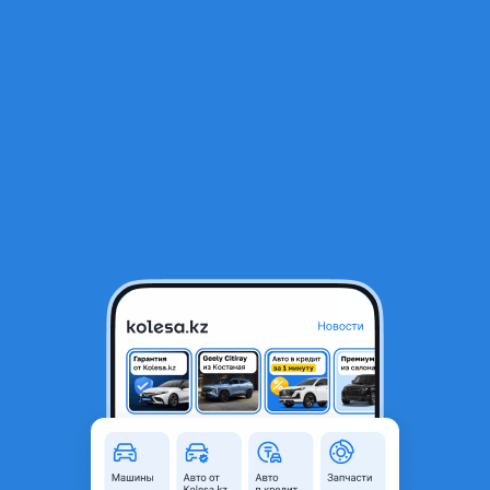
RU
Открыть приложение
1
/
3
Рулевой редуктор е34 м60
55 000 ₸
Объявление находится в архиве и может быть