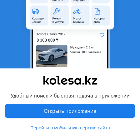
неактуальным.
Город
Алматы, Алматинская
область
Состояние
Б/y
Оригинальность
Оригинал
Комментарий продавца
Продам рулевой редуктор е34 м60. Привозной.
Перевести
Удобный поиск и быстрая подача в приложении
Другие объявления продавца
Открыть приложение
Нуржан
Перейти в мобильную версию сайта
Запчасти