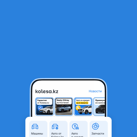
RU
Открыть приложение
1
/
31
HORN 388H 2026 года
28 615 000 ₸
Новая
От дилера
Объявление находится в архиве и может быть