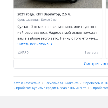
2021 года, КПП Вариатор, 2.5 л.
Срок владения: Более 2 лет
Султан:
Это моя первая машина, мне грустно с
ней расставаться. Надеюсь мой отзыв поможет
вам в выборе этого авто. Начну с того что мне
было 21 когда я впервые сел за руль этого авто,
Читать весь отзыв
машина показала себя во всей красе. Разгон,
0
0
3 августа
вид, комфорт, всё это про нее. Стоимость
обслуживания небольшая относительно других
Смотреть вс
авто, мы брали ее с салона в макс
комплектации, для меня она стала примером
настоящего надёжного автомобиля. Нигде не
Авто в Казахстане
Легковые в Шымкенте
С пробегом в 
подводила, расход по трассе 8.3, по городу 10-
С пробегом Купить в кредит Nissan в Шымкенте
С пробегом 
11, в зависимости от манеры езды. Также хочу
отметить комфорт салона, большая и
вместительная, 5 человек едут с комфортом.
Жаль расставаться с ней, но она была самой.