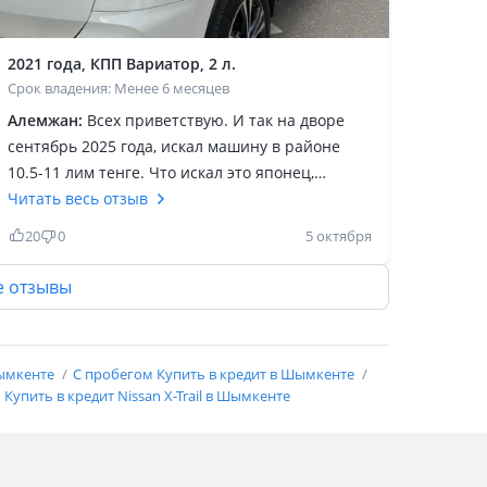
2021 года, КПП Вариатор, 2 л.
Срок владения: Менее 6 месяцев
Алемжан:
Всех приветствую. И так на дворе
сентябрь 2025 года, искал машину в районе
10.5-11 лим тенге. Что искал это японец,
полный привод, высокий клиренс, пробег до
Читать весь отзыв
100.000 км, вместительный салон и побольше
20
0
5 октября
теплых опций и конечно же надежность.
Учитывая рост цен на ГСМ АИ 95 уже стоил 266
е отзывы
тенге искал желательно 2.0 литра. Т. Е как Вы
поняли нужна свежая машина на все случаи
жизни с минимальными затратами на
Шымкенте
С пробегом Купить в кредит в Шымкенте
содержание. За эти деньги на Kolesa.kz стояли
Купить в кредит Nissan X-Trail в Шымкенте
Rav 4 2016-2017 г. Г пробеги за 100.000 км,
Tucson 2017-2019 года, Forester 2018-2019 г. Г
(Американцы с прошлым), Sorento 2015-2016 г.
Г. Ну и все остальное не рассматривал. Почем