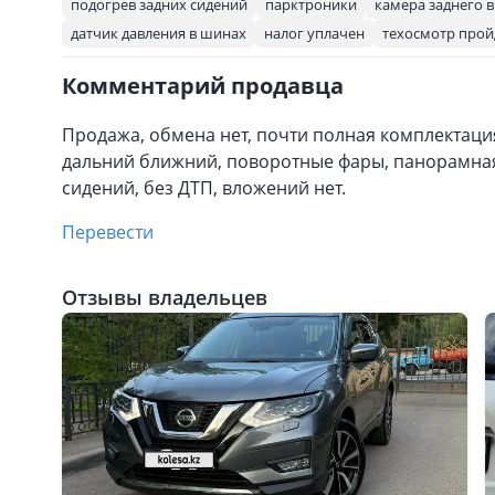
подогрев задних сидений
парктроники
камера заднего 
датчик давления в шинах
налог уплачен
техосмотр прой
Комментарий продавца
Продажа, обмена нет, почти полная комплектация
дальний ближний, поворотные фары, панорамная 
сидений, без ДТП, вложений нет.
Перевести
Отзывы владельцев