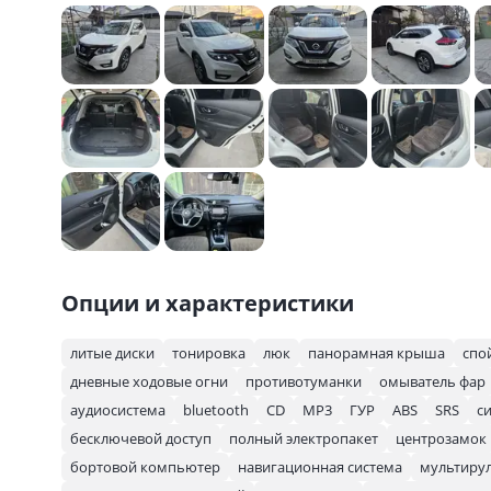
Опции и характеристики
литые диски
тонировка
люк
панорамная крыша
спо
дневные ходовые огни
противотуманки
омыватель фар
аудиосистема
bluetooth
CD
MP3
ГУР
ABS
SRS
с
бесключевой доступ
полный электропакет
центрозамок
бортовой компьютер
навигационная система
мультиру