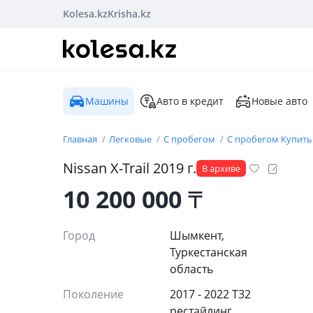
Kolesa.kz
Krisha.kz
Машины
Авто в кредит
Новые авто
Главная
Легковые
С пробегом
С пробегом Купить
Nissan
X-Trail
2019
г.
В архиве
10 200 000
₸
Город
Шымкент,
Туркестанская
область
Поколение
2017 - 2022 T32
рестайлинг