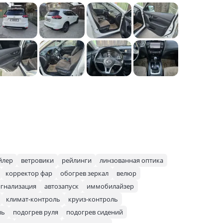
йлер
ветровики
рейлинги
линзованная оптика
корректор фар
обогрев зеркал
велюр
игнализация
автозапуск
иммобилайзер
климат-контроль
круиз-контроль
ль
подогрев руля
подогрев сидений