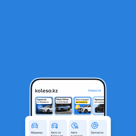
RU
Открыть приложение
В начало
1
/
2
Geely Monjaro 2024 года
15 500 000 ₸
Объявление находится в архиве и может быть