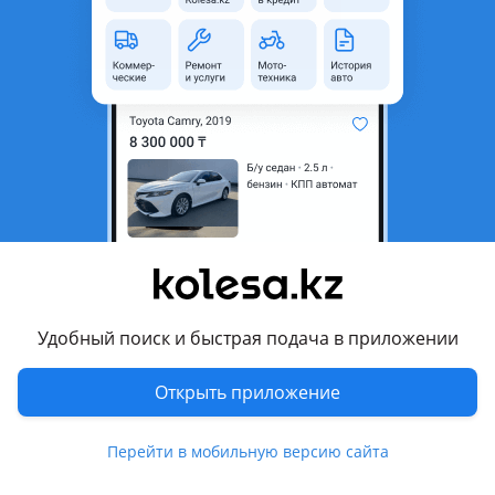
неактуальным.
Город
Шымкент, Туркестанская
область
Поколение
2021 - н.в. 1 поколение
Кузов
Кроссовер
Объем двигателя, л
2 (бензин)
Пробег
3 000 км
Коробка передач
Автомат
Привод
Полный привод
Удобный поиск и быстрая подача в приложении
Руль
Слева
Растаможен в Казахстане
Да
Открыть приложение
Комментарий продавца
Перейти в мобильную версию сайта
Машина для любителей очень хорошо почти новый.