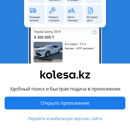
область
Поколение
2019 - н.в. 3 поколение
рестайлинг
Кузов
Внедорожник
Объем двигателя, л
3 (бензин)
Пробег
499 км
Коробка передач
Автомат
Привод
Полный привод
Руль
Слева
Цвет
серебристый металлик
Удобный поиск и быстрая подача в приложении
Растаможен в Казахстане
Да
Открыть приложение
литые диски, люк , линзованная оптика, дневные ходовые
огни, омыватель фар , кожа , бесключевой доступ, полный
Перейти в мобильную версию сайта
электропакет, круиз-контроль, парктроники, камера
заднего вида