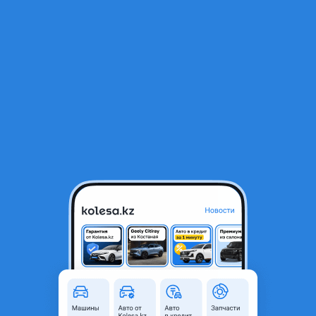
RU
Открыть приложение
1
/
11
Mitsubishi Montero Sport 2022 года
22 000 000 ₸
Новая
Город
Алматы, Алматинская