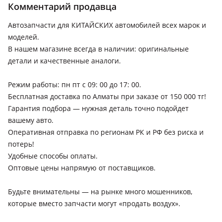
Комментарий продавца
2023 - н.в. 1 поколение рестайлинг, 2018 - 2024 1
поколение
Автозапчасти для КИТАЙСКИХ автомобилей всех марок и
Geely Emgrand
моделей.
В нашем магазине всегда в наличии: оригинальные
Hyundai Mufasa
детали и качественные аналоги.
Hyundai Elantra
2023 - н.в. 7 поколение рестайлинг
Режим работы: пн пт с 09: 00 до 17: 00.
Бесплатная доставка по Алматы при заказе от 150 000 тг!
Kia Seltos
Гарантия подбора — нужная деталь точно подойдет
2022 - н.в. 1 поколение рестайлинг (SP2)
вашему авто.
Оперативная отправка по регионам РК и РФ без риска и
потерь!
Удобные способы оплаты.
Оптовые цены напрямую от поставщиков.
Будьте внимательны — на рынке много мошенников,
которые вместо запчасти могут «продать воздух».