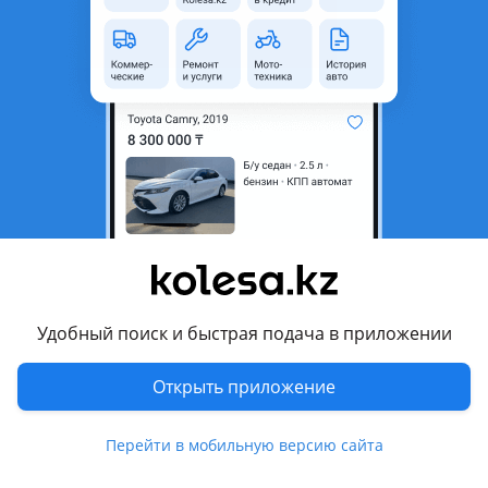
область
Состояние
Новая
Оригинальность
Оригинал
Возможна рассрочка или
Да
кредит
Есть доставка
Да
Подходит на авто
Changan Alsvin
Changan X5 Plus
Удобный поиск и быстрая подача в приложении
Chery Tiggo 7 Pro
Открыть приложение
OMODA C5
Показать больше
OMODA S5
Перейти в мобильную версию сайта
Geely Coolray