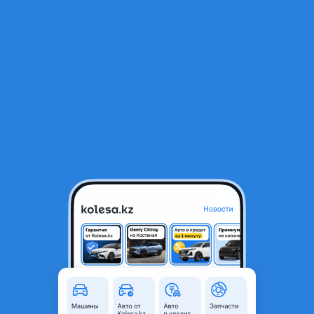
RU
Открыть приложение
В начало
1
/
2
Фара
215 000 ₸
Город
Актобе, Актюбинская