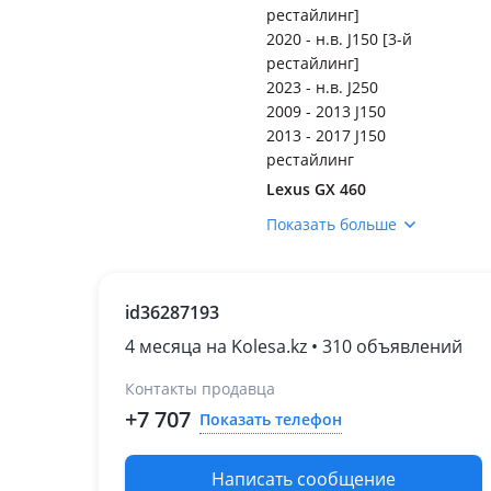
рестайлинг]
2020 - н.в. J150 [3-й
рестайлинг]
2023 - н.в. J250
2009 - 2013 J150
2013 - 2017 J150
рестайлинг
Lexus GX 460
2013 - н.в. 2 поколение
Показать больше
рестайлинг
(URJ15/GRJ15)
2009 - 2013 2 поколение
id36287193
(URJ15/GRJ15)
Lexus GX 470
4 месяца на Kolesa.kz • 310 объявлений
2002 - 2009 1 поколение
Контакты продавца
Lexus LX 470
+7 707
Показать телефон
2002 - 2007 2 поколение
рестайлинг (UZJ100)
1998 - 2002 2 поколение
Написать сообщение