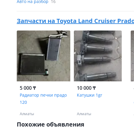
Авто на разбор
16
Запчасти на
Toyota Land Cruiser Prado 
5 000 ₸
10 000 ₸
Радиатор печки прадо
Катушки 1gr
120
Алматы
Алматы
Похожие объявления