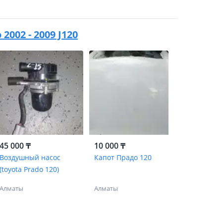
2002 - 2009 J120
45 000 ₸
10 000 ₸
Воздушный насос
Капот Прадо 120
(toyota Prado 120)
Алматы
Алматы