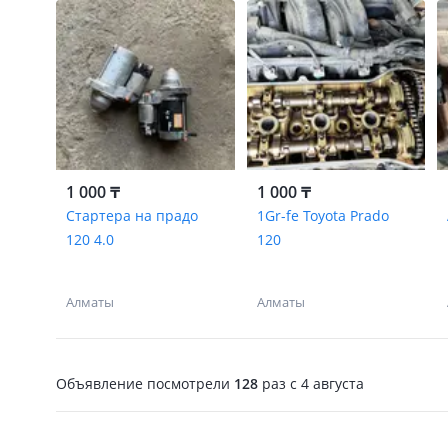
1 000 ₸
1 000 ₸
Стартера на прадо
1Gr-fe Toyota Prado
120 4.0
120
Алматы
Алматы
Объявление посмотрели
128
раз
c 4 августа