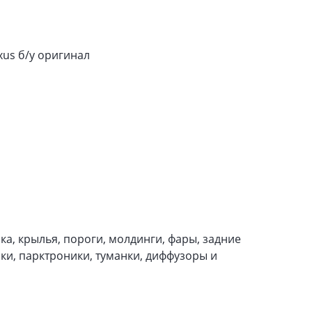
xus б/у оригинал
а, крылья, пороги, молдинги, фары, задние
чки, парктроники, туманки, диффузоры и