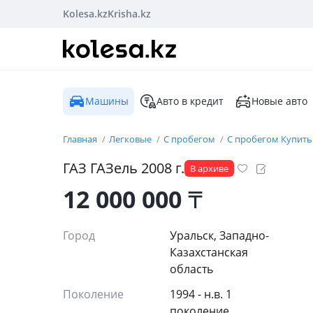
Kolesa.kz
Krisha.kz
Машины
Авто в кредит
Новые авто
Главная
Легковые
С пробегом
С пробегом Купить
ГАЗ
ГАЗель
2008
г.
В архиве
12 000 000
₸
Город
Уральск, Западно-
Казахстанская
область
Поколение
1994 - н.в. 1
поколение