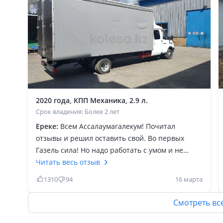
2020 года, КПП Механика, 2.9 л.
Срок владения: Более 2 лет
Ереке:
Всем Ассалаумагалекум! Почитал
отзывы и решил оставить свой. Во первых
Газель сила! Но надо работать с умом и не
дишманить. Лет 6 в грузоперевозках. Было
Читать весь отзыв
несколько газелей. Трех местки, фермера. По
1310
94
16 марта
началу романтика, потом будни газелиста. В
индрайвере и деле клиенты не хотят платить.
Смотреть вс
Поэтому нужно упорно нарабатывать
постоянных клиентов. Кому то нравится