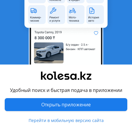
неактуальным.
Город
Алматы, Алматинская
область
Поколение
2010 - 2017 4 поколение
(RB/RC)
Кузов
Седан
Объем двигателя, л
1.6 (бензин)
Пробег
300 000 км
Коробка передач
Механика
Привод
Передний привод
Удобный поиск и быстрая подача в приложении
Руль
Слева
Открыть приложение
Цвет
белый
Растаможен в Казахстане
Да
Перейти в мобильную версию сайта