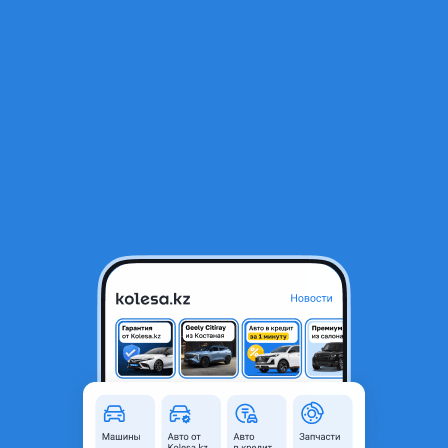
RU
Открыть приложение
1
/
13
Hyundai Accent 2014 года
2 900 000 ₸
Объявление находится в архиве и может быть