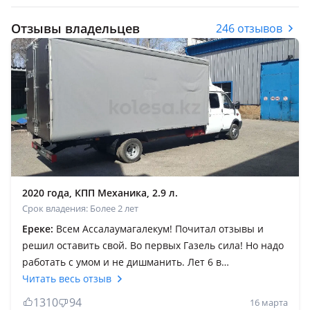
Отзывы владельцев
246 отзывов
2020 года, КПП Механика, 2.9 л.
Срок владения: Более 2 лет
Ереке:
Всем Ассалаумагалекум! Почитал отзывы и
решил оставить свой. Во первых Газель сила! Но надо
работать с умом и не дишманить. Лет 6 в
грузоперевозках. Было несколько газелей. Трех
Читать весь отзыв
местки, фермера. По началу романтика, потом будни
1310
94
16 марта