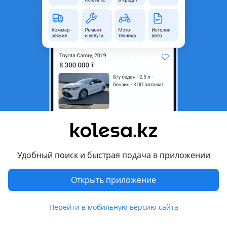
неактуальным.
Город
Уральск, Западно-
Казахстанская область
Поколение
1994 - н.в. 1 поколение
Кузов
Пикап
Объем двигателя, л
2.9 (газ-бензин)
Пробег
280 000 км
Коробка передач
Механика
Привод
Задний привод
Удобный поиск и быстрая подача в приложении
Руль
Слева
Цвет
белый
Открыть приложение
Растаможен в Казахстане
Да
Перейти в мобильную версию сайта
литые диски, тонировка, люк, ветровики, фаркоп ,