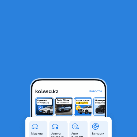
RU
Открыть приложение
1
/
7
Fiat Ducato 1991 года
1 000 000 ₸
Город
Алматы, Алматинская