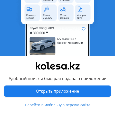
область
Поколение
1981 - 1993 1 поколение
(280)
Кузов
Микроавтобус
Объем двигателя, л
2.5 (дизель)
Коробка передач
Механика
Привод
Задний привод
Руль
Слева
Растаможен в Казахстане
Да
Удобный поиск и быстрая подача в приложении
Комментарий продавца
Срочно
Открыть приложение
Перевести
Перейти в мобильную версию сайта