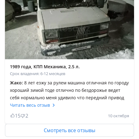
недорогое. В районе 35 тыс. Масло меняю каждые 12
тыс. Км. Ни разу не подводил! Кондиционер спасает
от. Жары. Печка от наших Костанайских морозов.
Аналог крафтера и спринтера, только по доступнее и
дешевле. Чистый европеец. Я второй хозяин.
1989 года, КПП Механика, 2.5 л.
Срок владения: 6-12 месяцев
Жако:
8 лет езжу за рулем машина отличная по городу
хороший зимой тоде отлично по бездорожье ведет
себя нормально меня удивило что передний привод
Читать весь отзыв
15
2
10 октября
Смотреть все отзывы