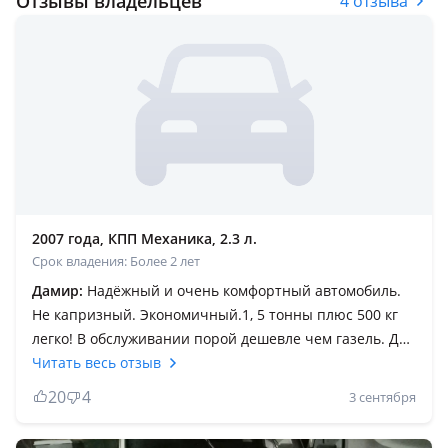
Отзывы владельцев
4 отзыва
2007 года, КПП Механика, 2.3 л.
Срок владения: Более 2 лет
Дамир:
Надёжный и очень комфортный автомобиль.
Не капризный. Экономичный.1, 5 тонны плюс 500 кг
легко! В обслуживании порой дешевле чем газель. Двс
миллонник настоящий, самый простой евро 4.
Читать весь отзыв
Механика 6 ст. Вместительный грузовой отсек.
20
4
3 сентября
Категория В. Тёплый.120 л/с хватает за глаза. Расход
груженый по трассе 8-9 Пустой 5, 5-6 литров. ТО