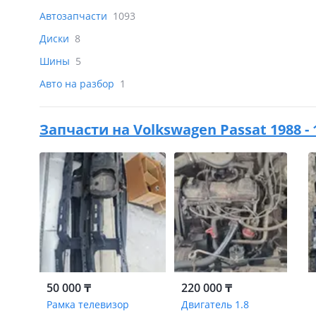
Автозапчасти
1093
Диски
8
Шины
5
Авто на разбор
1
Запчасти на
Volkswagen Passat 1988 - 
50 000 ₸
220 000 ₸
Рамка телевизор
Двигатель 1.8