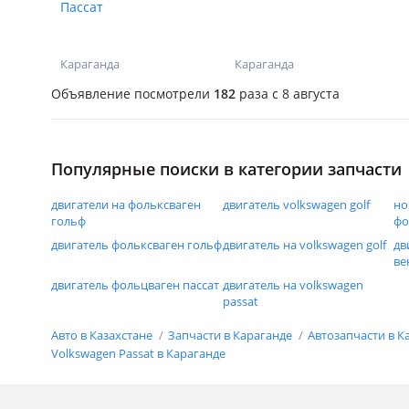
Пассат
Караганда
Караганда
Объявление посмотрели
182
раза
c 8 августа
Популярные поиски в категории запчасти
двигатели на фольксваген
двигатель volkswagen golf
но
гольф
фо
двигатель фольксваген гольф
двигатель на volkswagen golf
дв
ве
двигатель фольцваген пассат
двигатель на volkswagen
passat
Авто в Казахстане
Запчасти в Караганде
Автозапчасти в К
Volkswagen Passat в Караганде