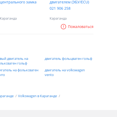
центрального замка
двигателем (ЭБУ/ECU)
021 906 258
Караганда
Караганда
Пожаловаться
вый двигатель на
двигатель фольцваген гольф
льксваген гольф
игатель на фольксваген
двигатель на volkswagen
нто
vento
араганде
Volkswagen в Караганде