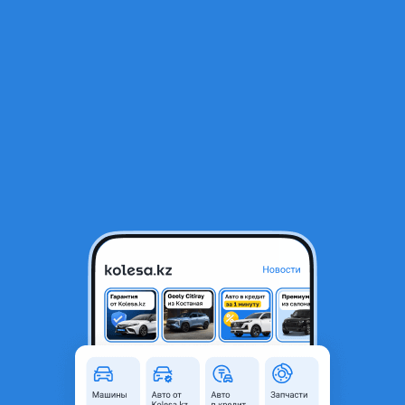
RU
Открыть приложение
1
/
10
А т 265 50 20
125 000 ₸
Объявление находится в архиве и может быть