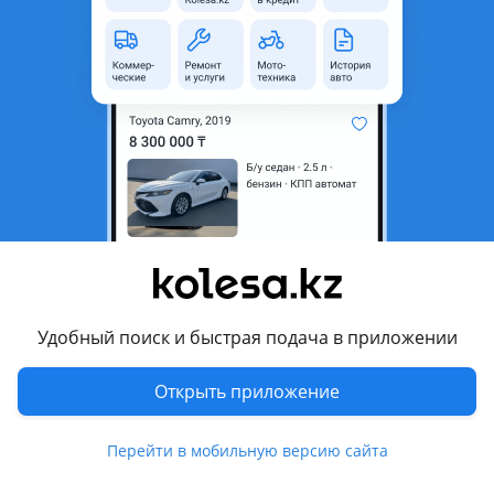
неактуальным.
Город
Шымкент, Туркестанская
область
Состояние
Б/y
Сезонность
Летние
Ширина
265 мм
Высота профиля
50
Диаметр
R20
Комментарий продавца
Удобный поиск и быстрая подача в приложении
В отличном состоянии без дефектов
Открыть приложение
Шишек порезов покупали новыми в прошлом году износ 1-
2 процента
Перейти в мобильную версию сайта
Причина продажи не угадали с размером