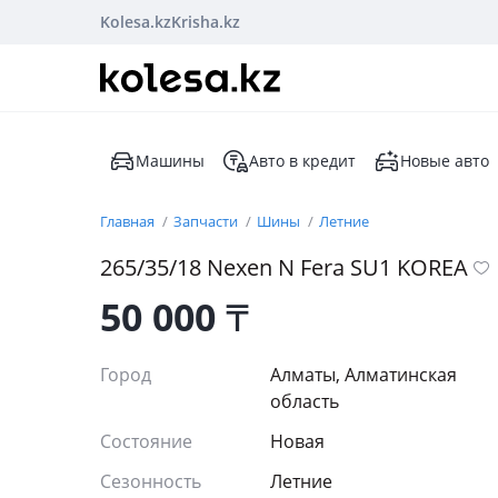
Kolesa.kz
Krisha.kz
Машины
Авто в кредит
Новые авто
Главная
Запчасти
Шины
Летние
265/35/18 Nexen N Fera SU1 KOREA
50 000
₸
Город
Алматы, Алматинская
область
Состояние
Новая
Сезонность
Летние