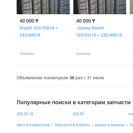
40 000 ₸
40 000 ₸
RoadX 265/35R18 +
-Шины Roadx
245/40R18
265/35r18 + 235/40R18.
Алматы
Алматы
Объявление посмотрели
38
раз
c 31 июля
Популярные поиски в категории запчасти
265 35 18
265 35
ne
Авто в Казахстане
Запчасти в Алматы
Шины в Алматы
Л