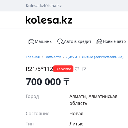
Kolesa.kz
Krisha.kz
Машины
Авто в кредит
Новые авто
Главная
Запчасти
Диски
Литые (легкосплавные)
R21/5*112
В архиве
700 000
₸
Город
Алматы, Алматинская
область
Состояние
Новая
Тип
Литые