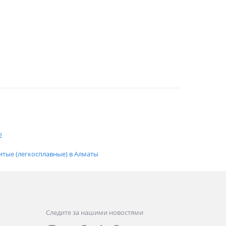
2
итые (легкосплавные) в Алматы
Следите за нашими новостями