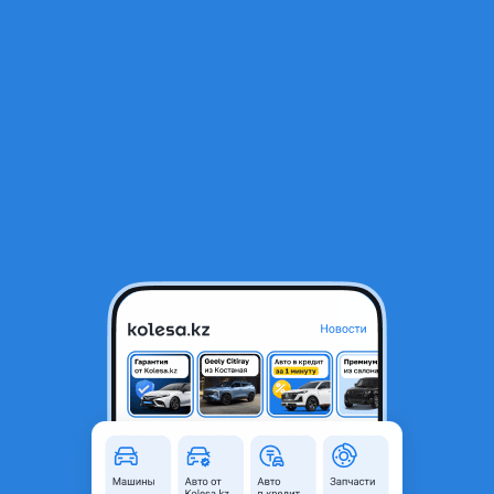
RU
Открыть приложение
В начало
1
/
2
Дверь
180 000 ₸
Город
Алматы, Алматинская