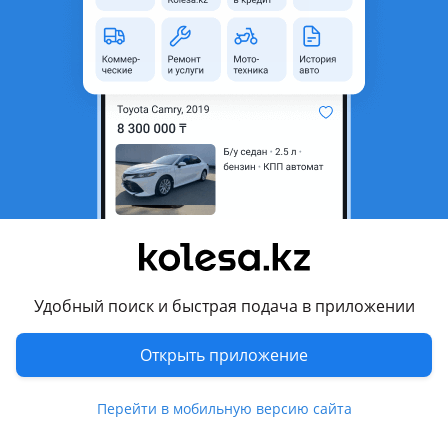
область
Состояние
Б/y
Подходит на авто
Mitsubishi ASX
2017 - 2019 1 поколение [2-й рестайлинг] (GAxW), 2012 -
2016 1 поколение рестайлинг (GAxW), 2010 - 2012 1
поколение (GAxW)
Комментарий продавца
Дверь задняя
Удобный поиск и быстрая подача в приложении
Правая
Стоимость 180000
Открыть приложение
Перевести
Перейти в мобильную версию сайта
Другие объявления продавца