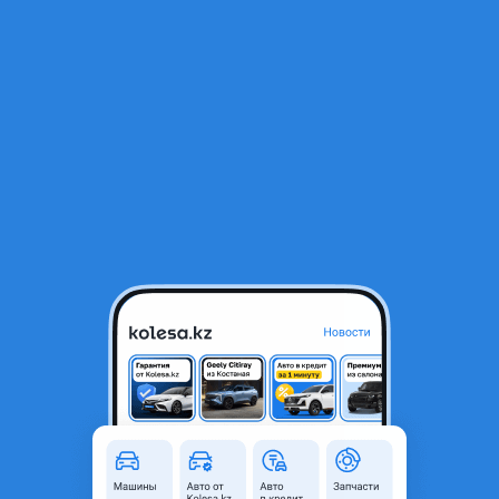
RU
Открыть приложение
1
/
11
GMC Acadia 2008 года
5 800 000 ₸
Объявление находится в архиве и может быть