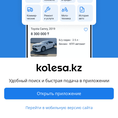
неактуальным.
Город
Павлодар, Павлодарская
область
Поколение
2006 - 2013 1 поколение
Кузов
Кроссовер
Объем двигателя, л
3.6 (бензин)
Коробка передач
Автомат
Привод
Полный привод
Руль
Слева
Удобный поиск и быстрая подача в приложении
Цвет
черный
Растаможен в Казахстане
Да
Открыть приложение
литые диски, тонировка, люк, панорамная крыша , ксенон,
Перейти в мобильную версию сайта
противотуманки , кожа , аудиосистема, CD, CD-чейнджер,
MP3, DVD , ГУР, ABS, SRS, зимний режим, сигнализация,