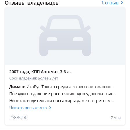
Отзывы владельцев
1 отзыв
2007 года, КПП Автомат, 3.6 л.
Срок владения: Более 2 лет
Димаш:
ИкаРус Только среди легковых автомашин.
Поездки на дальние расстояния одно удовольствие.
Ни я как водитель ни пассажиры даже на третьем
ряду не жаловались на затекшие ноги. Очень теплая и
Читать весь отзыв
устойчивая на трассе. За время владения проехал
88
4
7 мая
более 75 тысяч километров. Салон и багажник
достойны отдельных дифирамбов, пару раз выезжал в