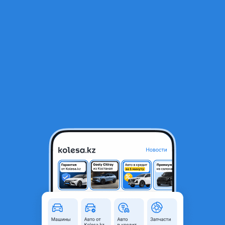
RU
Открыть приложение
В начало
1
/
2
Радиатор отопителя салона
15 800 ₸
Город
Шымкент, Туркестанская