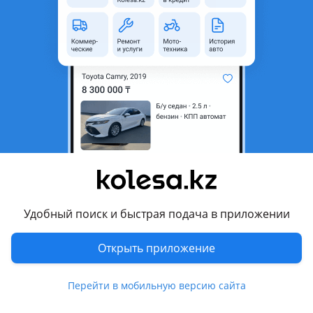
область
Состояние
Новая
Оригинальность
Оригинал
Код запчасти
ST-TY93-395-0
Есть доставка
Да
Подходит на авто
Toyota 4Runner
1989 - 1995 2 поколение (N1)
Toyota Hilux Surf
Удобный поиск и быстрая подача в приложении
1989 - 1995 2 поколение
Открыть приложение
Комментарий продавца
ST-TY93-395-0
Перейти в мобильную версию сайта