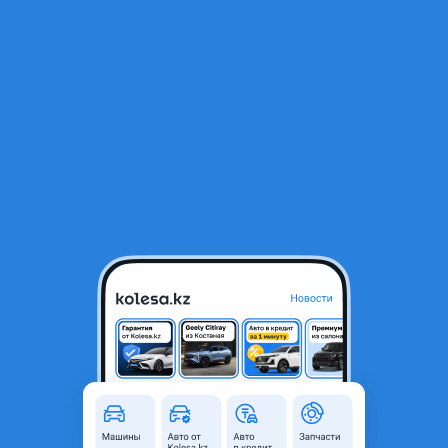
RU
Открыть приложение
1
/
3
BMW G30 Г30 дверь задняя правая
350 000 ₸
Город
Астана, Акмолинская