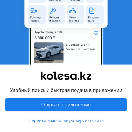
область
Состояние
Б/y
Оригинальность
Оригинал
Возможна рассрочка или
Да
кредит
Есть доставка
Да
Комментарий продавца
BMW бмв G30 Г30 дверь задняя правая
Удобный поиск и быстрая подача в приложении
Так же имеются другие запчасти для этого автомобиля.
Внимание! Находимся в Астане — отправка в другие
Открыть приложение
города регионы через транспортные компании. По
актуальной ЦЕНЕ (Стоимости) уточняйте у менеджера по
Перейти в мобильную версию сайта
телефону