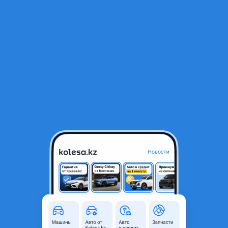
RU
Открыть приложение
1
/
14
Akebono
1 250 000 ₸
Объявление находится в архиве и может быть