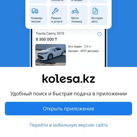
неактуальным.
Город
Алматы, Алматинская
область
Состояние
Новая
Оригинальность
Оригинал
Подходит на авто
Audi Q8
Toyota Land Cruiser
Удобный поиск и быстрая подача в приложении
BMW X5
Открыть приложение
Cadillac Escalade
Показать больше
Cadillac Escalade IQ
Перейти в мобильную версию сайта
Chevrolet Tahoe