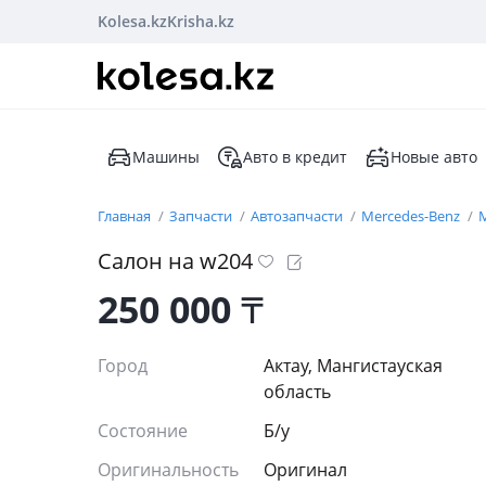
Kolesa.kz
Krisha.kz
Машины
Авто в кредит
Новые авто
Главная
Запчасти
Автозапчасти
Mercedes-Benz
M
Салон на w204
250 000
₸
Город
Актау, Мангистауская
область
Состояние
Б/y
Оригинальность
Оригинал