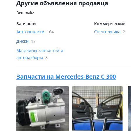
Другие объявления продавца
Demmakz
Запчасти
Коммерческие
Автозапчасти
164
Спецтехника
2
Диски
17
Магазины запчастей и
авторазборы
8
Запчасти на
Mercedes-Benz C 300