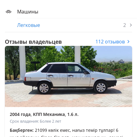
Машины
Легковые
2
Отзывы владельцев
112 отзывов
2004 года, КПП Механика, 1.6 л.
Срок владения: Более 2 лет
Бақберген:
21099 көлік емес, нағыз темір тұлпар! 6