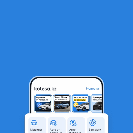
RU
Открыть приложение
В начало
1
/
2
205/55/16 Sunny мягкая и качественная резина без шума
14 990 ₸
Город
Алматы, Алматинская