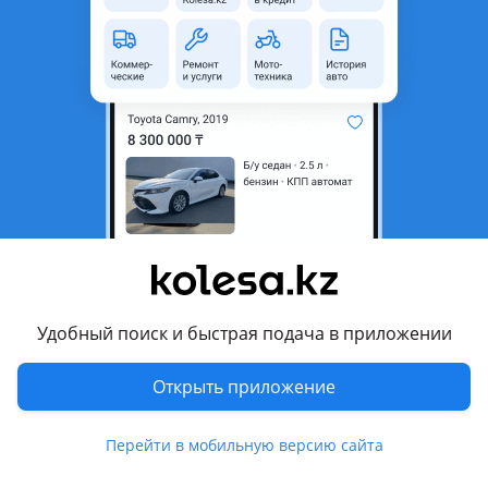
Состояние
Б/y
Оригинальность
Оригинал
Комментарий продавца
В наличии широкий ассортимент:
Оптово-розничная продажа
Оригинальные и качественные запчасти
Доступные цены
Адрес: г. Алматы, ТЦ «Бак Орда», 5-й вход, бутик 247
Удобный поиск и быстрая подача в приложении
Перевести
Открыть приложение
Другие объявления продавца
Перейти в мобильную версию сайта
AutoTime