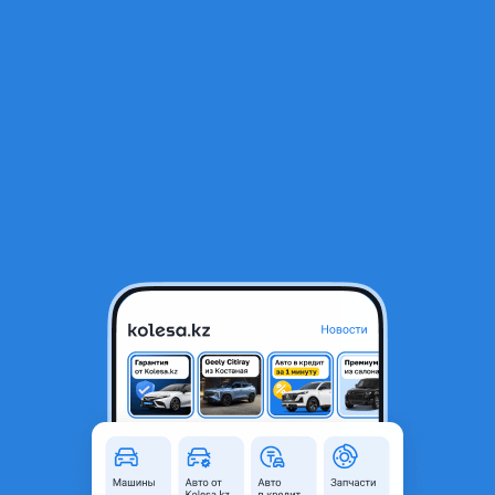
RU
Открыть приложение
1
/
3
Двери на Jetour x70
77 000 ₸
Город
Атырау, Атырауская область