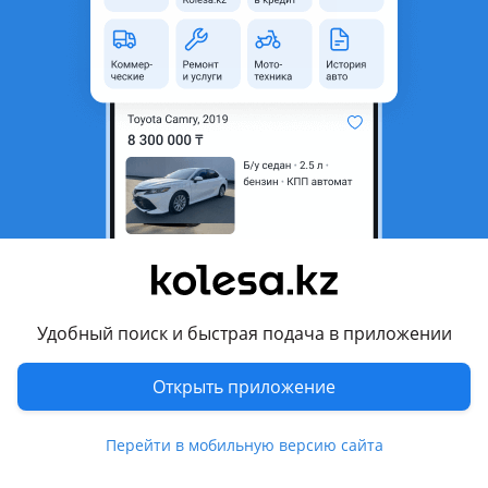
область
Состояние
Новая
Сезонность
Летние
Ширина
245 мм
Высота профиля
55
Диаметр
R19
Есть доставка
Да
Комментарий продавца
245/55r19 LingLong Sport Master C/S, новая. Новинка!
Удобный поиск и быстрая подача в приложении
Цена: 40000 тг за баллон. Торопитесь, количество шин
Открыть приложение
ограниченно и цены будут расти!
Перейти в мобильную версию сайта
Описание шины LingLong Sport Master C/S