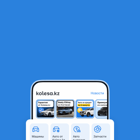
RU
Открыть приложение
В начало
1
/
2
Шрус (Спереди
35 700 ₸
Город
Шымкент, Туркестанская