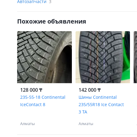
Автозапчасти
3
Похожие объявления
128 000 ₸
142 000 ₸
235-55-18 Continental
Шины Continental
IceContact 8
235/55R18 Ice Contact
3 TA
Алматы
Алматы