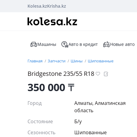
Kolesa.kz
Krisha.kz
Машины
Авто в кредит
Новые авто
Главная
Запчасти
Шины
Шипованные
Bridgestone 235/55 R18
350 000
₸
Город
Алматы, Алматинская
область
Состояние
Б/y
Сезонность
Шипованные