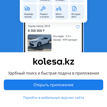
область
Состояние
Б/y
Оригинальность
Оригинал
Возможна рассрочка или
Да
кредит
Есть доставка
Да
Комментарий продавца
В продаже имеется бачок расширительный на Ниссан
Эльгранд Е50. Привозной из Японии, в отличном
состоянии.
Удобный поиск и быстрая подача в приложении
Есть Ред и Кредит.
Актуальные цены и наличие уточняйте по телефону.
Открыть приложение
Отправка в регионы.
Также в нашем магазине широкий выбор новых и б/у
Перейти в мобильную версию сайта
запчастей, оригинал и дубликат на NISSAN: Terrano,