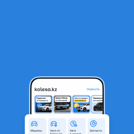
RU
Открыть приложение
1
/
4
Бачок расширительный на Ниссан Эльгранд Е50
10 000 ₸
Город
Алматы, Алматинская