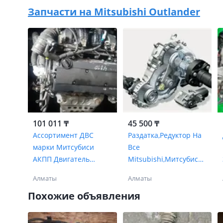
Запчасти на
Mitsubishi Outlander
101 011 ₸
45 500 ₸
Ассортимент ДВС
Раздатка,Редуктор На
марки Митсубиси
Все
АКПП Двигатель
Mitsubishi,Митсубиси
MITSUBISHI
Все Виды Все Марки
Алматы
Алматы
Похожие объявления