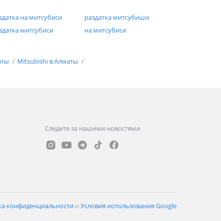
здатка на митсубиси
раздатка митсубиши
здатка митсубиси
на митсубиси
аты
Mitsubishi в Алматы
Следите за нашими новостями
ка конфиденциальности
и
Условия использования Google