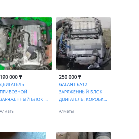
190 000 ₸
250 000 ₸
ДВИГАТЕЛЬ
GALANT 6A12
ПРИВОЗНОЙ
ЗАРЯЖЕННЫЙ БЛОК.
ЗАРЯЖЕННЫЙ БЛОК С
ДВИГАТЕЛЬ. КОРОБКА.
ЕВРОПЫ ГОЛОВКА И
АКПП. МКПП ЯПОНИЯ
Алматы
Алматы
КОРОБКА НА
OUTLANDER