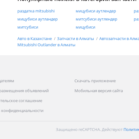
раздатка mitsubishi
мицубиси аутлендер
ра
мицубиси аутландер
митсубиси аутлендер
ра
митсубиси
мицубиси
Авто в Казахстане
Запчасти в Алматы
Автозапчасти в Алм
Mitsubishi Outlander в Алматы
дателям
Скачать приложение
 размещения объявлений
Мобильная версия сайта
тельское соглашение
 конфиденциальности
Защищено reCAPTCHA. Действуют
Полити