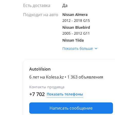
Есть доставка
Да
Подходит на авто
Nissan Almera
2012 - 2018 G15
Nissan Bluebird
2005 - 2012 G11
Nissan Tiida
2007 - 2014 C11
Показать больше
рестайлинг
2004 - 2008 C11
Nissan Wingroad
AutoVision
2005 - н.в. Y12
2001 - 2005 Y11
6 лет на Kolesa.kz • 1 363 объявления
рестайлинг
Контакты продавца
Nissan Latio
+7 702
Показать телефоны
Написать сообщение