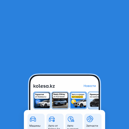
RU
Открыть приложение
В начало
1
/
2
Бампер перед
180 000 ₸
Город
Астана, Акмолинская