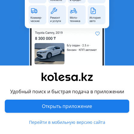
область
Состояние
Новая
Код запчасти
2803101XKZ0YA
Комментарий продавца
2803101XKZ0YA верхняя часть
Перевести
Другие объявления продавца
Құрман абу Ғарифуллаһ
Удобный поиск и быстрая подача в приложении
Машины
Открыть приложение
Легковые
1
Перейти в мобильную версию сайта
Запчасти