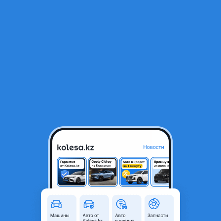
RU
Открыть приложение
1
/
13
ГАЗ ГАЗель 2011 года
6 500 000 ₸
История авто
199 577 ₸
Ежемесячный платёж