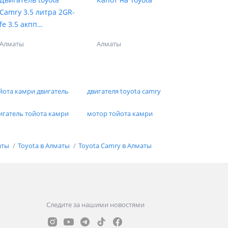
Camry 3.5 литра 2GR-
fe 3.5 акпп
(2AZ/1MZ/2GR/2AR/3M
Алматы
Алматы
Z/3GR)
йота камри двигатель
двигателя toyota camry
игатель тойота камри
мотор тойота камри
аты
Toyota в Алматы
Toyota Camry в Алматы
Следите за нашими новостями