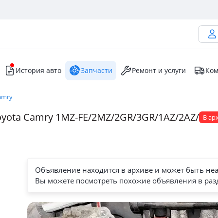
История авто
Запчасти
Ремонт и услуги
Ком
amry
oyota Camry 1MZ-FE/2MZ/2GR/3GR/1AZ/2AZ/
В ар
Объявление находится в архиве и может быть не
Вы можете посмотреть похожие объявления в раз