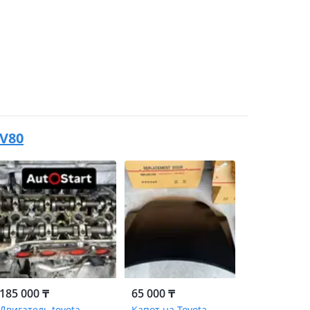
XV80
185 000 ₸
65 000 ₸
Двигатель toyota
Капот на Toyota