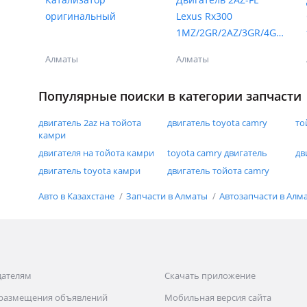
оригинальный
Lexus Rx300
1MZ/2GR/2AZ/3GR/4GR
/1GR/2MR/3UR/1UR)
Алматы
Алматы
Популярные поиски в категории запчасти
двигатель 2az на тойота
двигатель toyota camry
то
камри
двигателя на тойота камри
toyota camry двигатель
дв
двигатель toyota камри
двигатель тойота camry
Авто в Казахстане
Запчасти в Алматы
Автозапчасти в Алм
дателям
Скачать приложение
 размещения объявлений
Мобильная версия сайта