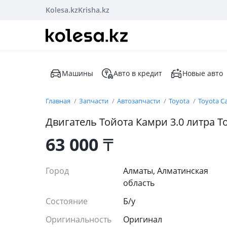
Kolesa.kz
Krisha.kz
Машины
Авто в кредит
Новые авто
Главная
Запчасти
Автозапчасти
Toyota
Toyota C
Двигатель Тойота Камри 3.0 литра T
63 000
₸
Город
Алматы, Алматинская
область
Состояние
Б/y
Оригинальность
Оригинал