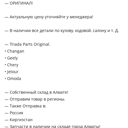
— ОРИГИНАЛ!
поколение, 2019 - 2021 1 поколение, 2021 - 2022 1
поколение рестайлинг
— Актуальную цену уточняйте у менеджера!
Changan X5 Plus
2024 - н.в. 1 поколение
— В наличии все детали по кузову, ходовой, салону и т. Д.
— Triada Parts Original.
• Changan
• Geely
• Chery
• Jetour
• Omoda
— Собственный склад в Алмате!
— Отправим товар в регионы.
— Также Отправка в:
— Россия
— Киргизстан
— Запчасти в наличии на складе город Алматы!