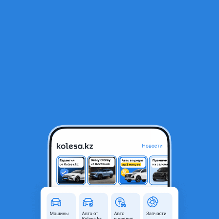
RU
Открыть приложение
В начало
1
/
2
Привод передний правый на Changan CS55 Plus
112 777 ₸
Город
Алматы, Алматинская