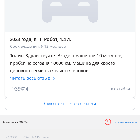
Парктроники настроены по уровню бампера. Все что
ниже не видят. Машина стоит своих денег.
2023 года, КПП Робот, 1.4 л.
Срок владения: 6-12 месяцев
Толик:
Здравствуйте. Владею машиной 10 месяцев,
пробег на сегодня 10000 км. Машина для своего
ценового сегмента является вполне
конкурентоспособной. Дизайн кузова и салона,
Читать весь отзыв
спортивный образ притягивают взгляды окружающих.
39
4
6 октября
Почему выбрал именно Чанган? Много изучал
китайский автопром. Чанган является
Смотреть все отзывы
государственной корпорацией в Китае, создана в
далёких 1862 году, если не ошибаюсь. Выпускала
6 августа 2026 г.
Пожаловаться
военную технику, затем перешла на гражданскую
продукцию. В Китае Чанган входит в тройку лидеров.
© 2006 — 2026 АО Колеса
Мне нравится, что в 35-ке нет "китайской