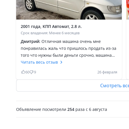
2001 года, КПП Автомат, 2.8 л.
Срок владения: Менее 6 месяцев
Дмитрий:
Отличная машина очень мне
понравилась жаль что пришлось продать из-за
того что нужны были деньги срочно, машина
очень комфортная и удобная внутри у меня
Читать весь отзыв
были удобные столики складные все работало в
60
9
26 февраля
общем отличный аппарат, это машина в сто
раз лучше других минивэнов таких как Т 4 и
Смотреть вс
другие они рядом с витой не стояли по
комфорту и роскоши, очень надёжная машина
по сравнению с Фольксвагеном и в
Объявление посмотрели
254
раза
c 6 августа
обслуживании на много дешевле хотя люди
думают наоборот, так что если вам нужен
аппарат для работы смело берите Витька не