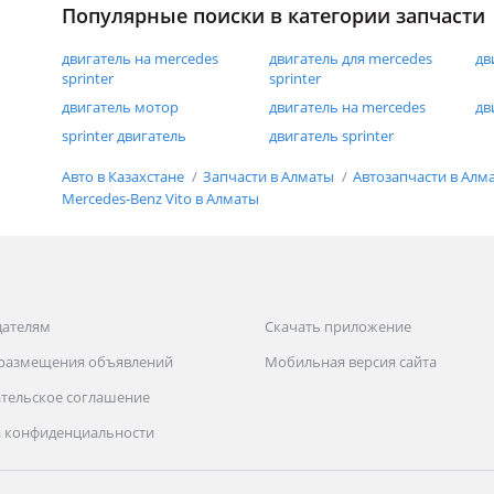
пожалеете, всем улачи
Популярные поиски в категории запчасти
двигатель на mercedes
двигатель для mercedes
дв
sprinter
sprinter
двигатель мотор
двигатель на mercedes
дв
sprinter двигатель
двигатель sprinter
Авто в Казахстане
Запчасти в Алматы
Автозапчасти в Алм
Mercedes-Benz Vito в Алматы
дателям
Скачать приложение
 размещения объявлений
Мобильная версия сайта
тельское соглашение
 конфиденциальности