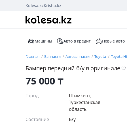
Kolesa.kz
Krisha.kz
Машины
Авто в кредит
Новые авто
Главная
Запчасти
Автозапчасти
Toyota
Toyota Hi
Бампер передний б/у в оригинале
75 000
₸
Город
Шымкент,
Туркестанская
область
Состояние
Б/y