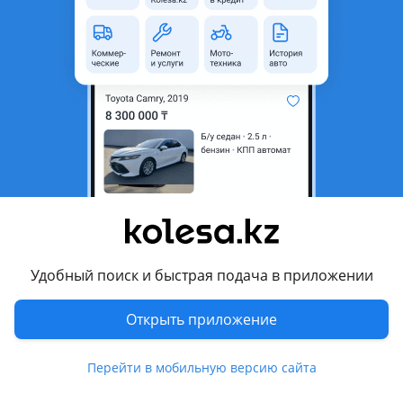
Кызылординская область
Состояние
Новая
Оригинальность
Оригинал
Есть доставка
Да
Комментарий продавца
Переднее левое крыло на хюндай соната в наличии 2021
года. Қазақстан және ТМД бойынша корей автокөліктеріне
арналған автобөлшектерді жеткізу.
Hyundai, Kia, Genesis сияқты корей маркаларына қажет
бөлшектерді жылдам әрі дәл таңдаймын.
Удобный поиск и быстрая подача в приложении
Сапасы тексерілген бөлшектер, қолайлы баға және жедел
жөнелту.
Открыть приложение
Хабарласыңыз — автокөлігіңізге қажетті бөлшектерді
Перейти в мобильную версию сайта
сенімді әрі кәсіби түрде қамтамасыз етемін.