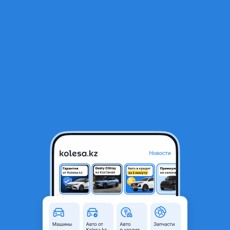
RU
Открыть приложение
В начало
1
/
2
Переднее левое крыло на хюндай соната
100 000 ₸
Город
Кызылорда,