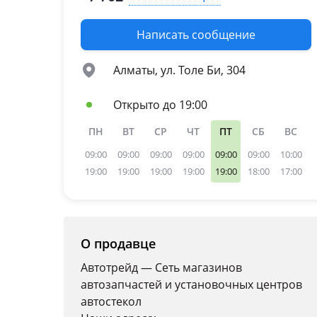
1984 - 2007 J70
1960 - 1984 J40/J50
Написать сообщение
Алматы, ул. Толе Би, 304
Открыто до 19:00
ПН
ВТ
СР
ЧТ
ПТ
СБ
ВС
09:00
09:00
09:00
09:00
09:00
09:00
10:00
19:00
19:00
19:00
19:00
19:00
18:00
17:00
О продавце
Автотрейд — Сеть магазинов
автозапчастей и установочных центров
автостекол