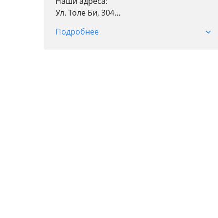
Наши адреса:
Ул. Толе Би, 304
Пн-пт: 09: 00-19: 00
Подробнее
Сб: 09: 00-18: 00
Вс: 10: 00-17: 00
Мкр. Баянаул, 57А, ТЦ "Car City", 4 ярус,
бутик 11
Пн, вт, ср, пт с 9: 00 до 18: 00
Чт-выходной
Сб, Вс с 10: 00 до 17: 00
Мкр. Баянаул, 57А, ТЦ "Car City", 2 ярус,
бутик 235
Пн: выходной
Вт-пт: 09: 00-18: 00
Сб-вс: 10: 00-17: 00