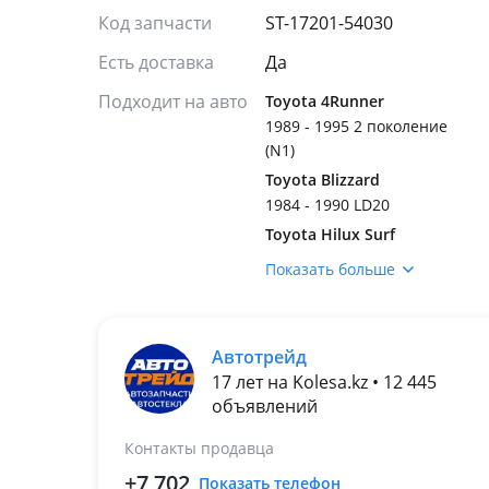
Код запчасти
ST-17201-54030
Есть доставка
Да
Подходит на авто
Toyota 4Runner
1989 - 1995 2 поколение
(N1)
Toyota Blizzard
1984 - 1990 LD20
Toyota Hilux Surf
1989 - 1995 2 поколение
Показать больше
1984 - 1988 1 поколение
Toyota Hilux
1988 - 1997 5 поколение
Автотрейд
(N/KZN1/VZN1)
17 лет на Kolesa.kz • 12 445
1983 - 1988 4 поколение
объявлений
(N5/N6)
1997 - 2004 6 поколение
Контакты продавца
(N1)
+7 702
Показать телефон
Toyota Land Cruiser