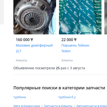
160 000 ₸
22 000 ₸
Маховик демпферный
Поршень Тейкин
2LT
Teikin
Алматы
Алматы
Объявление посмотрели
25
раз
c 3 августа
Популярные поиски в категории запчасти
турбина
турбина б у
Авто в Казахстане
Запчасти в Алматы
Автозапчасти в Алм