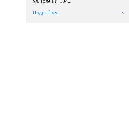
Ул. Толе Би, 304
Пн-пт: 09: 00-19: 00
Подробнее
Сб: 09: 00-18: 00
Вс: 10: 00-17: 00
Мкр. Баянаул, 57А, ТЦ "Car City", 4 ярус,
бутик 11
Пн, вт, ср, пт с 9: 00 до 18: 00
Чт-выходной
Сб, Вс с 10: 00 до 17: 00
Мкр. Баянаул, 57А, ТЦ "Car City", 2 ярус,
бутик 235
Пн: выходной
Вт-пт: 09: 00-18: 00
Сб-вс: 10: 00-17: 00
Просп. Райымбека, 61