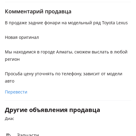
рестайлинг], 2023 - н.в. J250
Комментарий продавца
Lexus LX 570
2012 - 2015 3 поколение рестайлинг (J2), 2015 - н.в. 3
В продаже задние фонари на модельный ряд Toyota Lexus
поколение [2-й рестайлинг] (J2)
Новая оригинал
Lexus LX 600
2021 - н.в. 4 поколение
Мы находимся в городе Алматы, сможем выслать в любой
регион
Просьба цену уточнять по телефону, зависит от модели
авто
Перевести
Другие объявления продавца
Диас
Запчасти