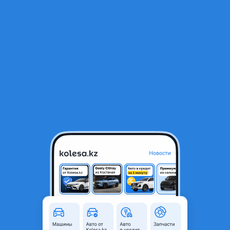
RU
Открыть приложение
1
/
11
Фонарь задний
160 000 ₸
Объявление находится в архиве и может быть