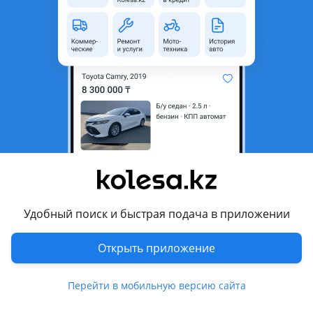
область
Состояние
Новая
Оригинальность
Оригинал
Код запчасти
GV0650
Есть доставка
Да
Подходит на авто
Hyundai Elantra
2023 - н.в. 7 поколение рестайлинг , 2020 - н.в. 7 поколение
(CN7)
Удобный поиск и быстрая подача в приложении
Комментарий продавца
Открыть приложение
GV0650
Перейти в мобильную версию сайта
Сайлентблок HYUNDAI ELANTRA 2020-2025 Наличие и
актуальную цену уточняйте у менеджера