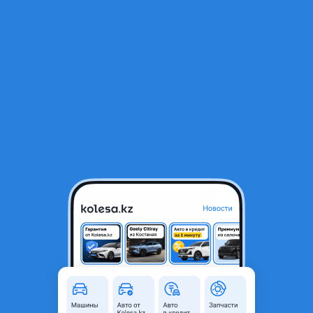
RU
Открыть приложение
В начало
1
/
2
Сайлентблок
5 000 ₸
Город
Алматы, Алматинская