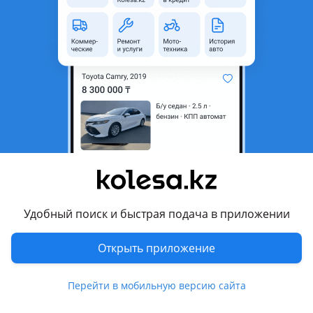
Город
Астана, Акмолинская
область
Состояние
Б/y
Тип
Штампованные
Диаметр
R15
Разболтовка
4x100
Возможна рассрочка или
Да
кредит
Есть доставка
Да
Другие объявления продавца
Удобный поиск и быстрая подача в приложении
Александр
Открыть приложение
Запчасти
Перейти в мобильную версию сайта
Диски
2