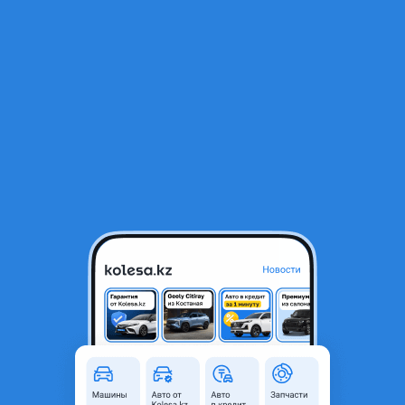
RU
Открыть приложение
1
/
5
Диски на хундай акцент железные 4 штуки и два диска на ауди б3
14
40 000 ₸