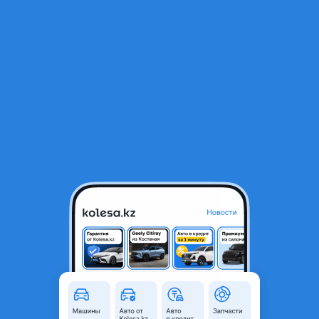
RU
Открыть приложение
В начало
1
/
2
285/60/R18 BlackArrow H58
41 490 ₸
Город
Алматы, Алматинская