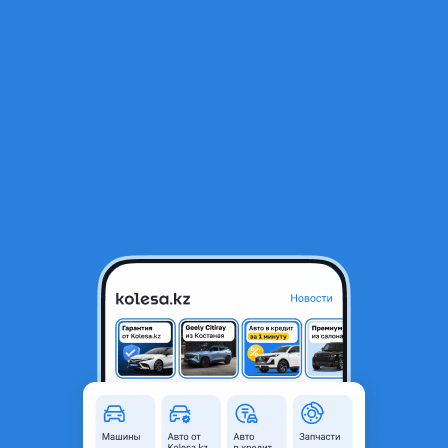
RU
Открыть приложение
В начало
1
/
2
Сайлентблок цапфы
1 200 ₸
Город
Караганда, Карагандинская