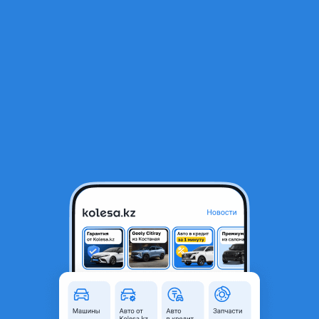
RU
Открыть приложение
В начало
1
/
2
Honda 2008 года
60 000 ₸
Объявление находится в архиве и может быть