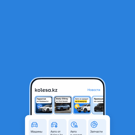
RU
Открыть приложение
1
/
3
Фары Hyundai Palisade 2022-2024
120 000 ₸
Город
Алматы, Алматинская