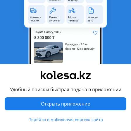
область
Состояние
Новая
Оригинальность
Оригинал
Есть доставка
Да
Комментарий продавца
Автозапчасти на корейские авто. Цену и наличие
уточняйте.
Перевести
Удобный поиск и быстрая подача в приложении
Другие объявления продавца
HYUNDAIKIA
Открыть приложение
Запчасти
Перейти в мобильную версию сайта