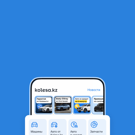
RU
Открыть приложение
В начало
1
/
2
Бампер передний Hyundai Staria
65 000 ₸
Город
Алматы, Алматинская