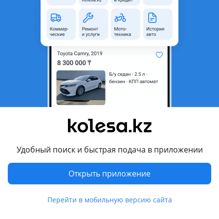
область
Состояние
Б/y
Оригинальность
Оригинал
Есть доставка
Да
Комментарий продавца
Автозапчасти на корейские авто. Цену и наличие
уточняйте.
Перевести
Удобный поиск и быстрая подача в приложении
Другие объявления продавца
HYUNDAIKIA
Открыть приложение
Запчасти
Перейти в мобильную версию сайта