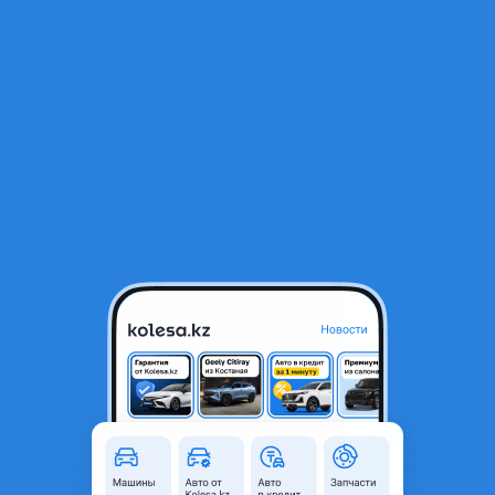
RU
Открыть приложение
В начало
1
/
2
BMW 1000M Style R20 5x112 8.5J
460 000 ₸
Город
Алматы, Алматинская