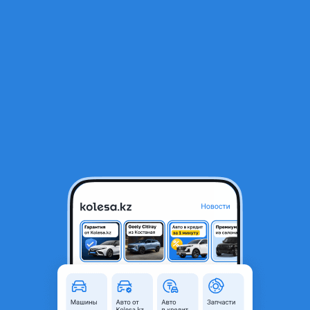
RU
Открыть приложение
В начало
1
/
2
Крыло переднее MITSUBISHI L200 05-15 RH с отв. Под повторитель
28 650 ₸
Город
Шымкент, Туркестанская