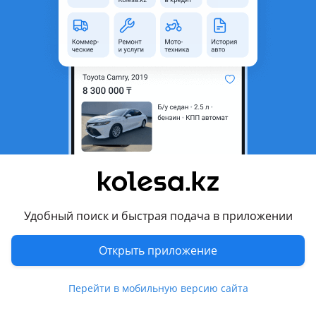
область
Состояние
Новая
Оригинальность
Оригинал
Код запчасти
ST-MB93-016-1
Есть доставка
Да
Подходит на авто
Mitsubishi L200
2023 - н.в. 6 поколение, 2018 - н.в. 5 поколение рестайлинг
(KJ/KK/KL), 2015 - 2019 5 поколение (KJ/KK/KL), 2013 - 2015 4
поколение рестайлинг (KAxT/KBxT), 2006 - 2014 4 поколение
Удобный поиск и быстрая подача в приложении
(KAxT/KBxT), 1996 - 2006 3 поколение (K7xT/K6xT)
Открыть приложение
Комментарий продавца
Перейти в мобильную версию сайта
ST-MB93-016-1