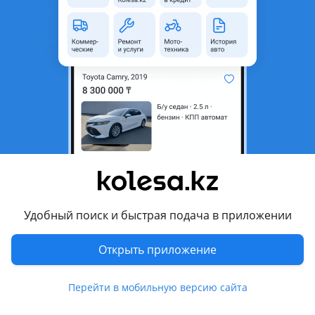
неактуальным.
с пробегом
Город
Алматы, Алматинская
область
Тип техники
Мотоцикл
Комментарий продавца
Продам мотоцикл Ямаха Рояль — Стар xvz-1300, 1999 года в
отличном состоянии, с пробегом 37000 км, с дерзким
красивым выхлопом. Не дымит, масло не расходует! Тяга
Удобный поиск и быстрая подача в приложении
паравозная. Налог один мрп
Открыть приложение
Перевести
Перейти в мобильную версию сайта
© 2006 — 2026 АО Колеса
Главная
Полная версия